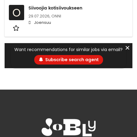
Siivoojia kotisiivoukseen
O
29.07.2026,
ONNI
Joensuu
✕
Want recommendations for similar jobs via email?
Subscribe search agent