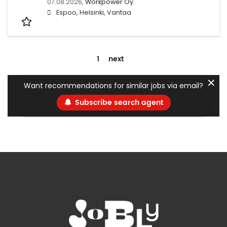
07.08.2026,
Workpower Oy
Espoo, Helsinki, Vantaa
1
next
✕
Want recommendations for similar jobs via email?
Subscribe search agent