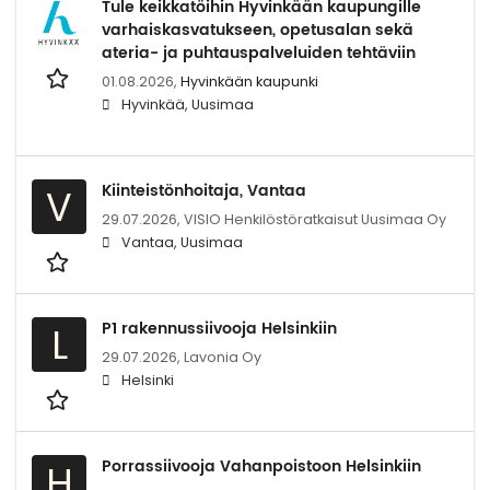
Tule keikkatöihin Hyvinkään kaupungille
varhaiskasvatukseen, opetusalan sekä
ateria- ja puhtauspalveluiden tehtäviin
01.08.2026,
Hyvinkään kaupunki
Hyvinkää, Uusimaa
Kiinteistönhoitaja, Vantaa
V
29.07.2026,
VISIO Henkilöstöratkaisut Uusimaa Oy
Vantaa, Uusimaa
P1 rakennussiivooja Helsinkiin
L
29.07.2026,
Lavonia Oy
Helsinki
Porrassiivooja Vahanpoistoon Helsinkiin
H