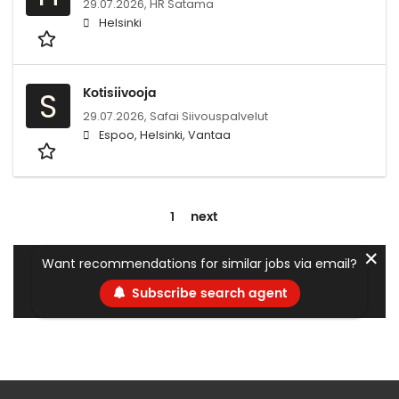
29.07.2026,
HR Satama
Helsinki
Kotisiivooja
S
29.07.2026,
Safai Siivouspalvelut
Espoo, Helsinki, Vantaa
1
next
✕
Want recommendations for similar jobs via email?
Subscribe search agent