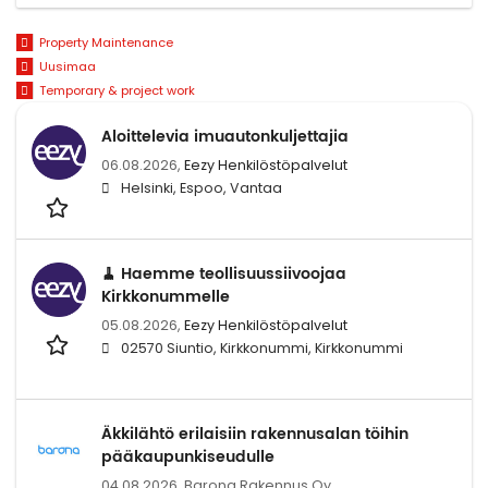
Property Maintenance
Uusimaa
Temporary & project work
Aloittelevia imuautonkuljettajia
06.08.2026,
Eezy Henkilöstöpalvelut
Helsinki, Espoo, Vantaa
🧹 Haemme teollisuussiivoojaa
Kirkkonummelle
05.08.2026,
Eezy Henkilöstöpalvelut
02570 Siuntio, Kirkkonummi, Kirkkonummi
Äkkilähtö erilaisiin rakennusalan töihin
pääkaupunkiseudulle
04.08.2026,
Barona Rakennus Oy