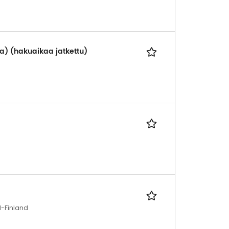
aa) (hakuaikaa jatkettu)
l-Finland