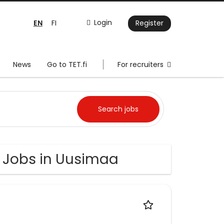
EN
Login
FI
Register
News
Go to TET.fi
For recruiters
e Jobs in Uusimaa