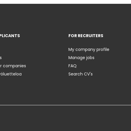
PLICANTS
FOR RECRUITERS
My company profile
s
Manage jobs
er companies
FAQ
yöluetteloa
Search CV's