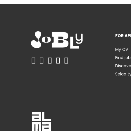
FOR AP
My CV
Find job
Discov
Selaa t