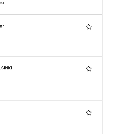
ma
er
LSINKI