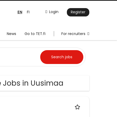
EN
Login
FI
Register
News
Go to TET.fi
For recruiters
e Jobs in Uusimaa