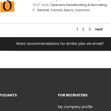
31.07.2026,
Operaria Headhunting & Recruiting
Helsinki, Vantaa, Espoo, Uusimaa
1
next
2
3
Want recommendations for similar jobs via email?
PLICANTS
FOR RECRUITERS
My company profile