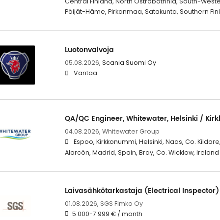
Central Finland, North Ostrobothnia, South-West
Päijät-Häme, Pirkanmaa, Satakunta, Southern Fi
Luotonvalvoja
05.08.2026,
Scania Suomi Oy
Vantaa
QA/QC Engineer, Whitewater, Helsinki / Ki
04.08.2026,
Whitewater Group
Espoo, Kirkkonummi, Helsinki, Naas, Co. Kildare
Alarcón, Madrid, Spain, Bray, Co. Wicklow, Ireland
Laivasähkötarkastaja (Electrical Inspector) 
01.08.2026,
SGS Fimko Oy
5 000-7 999 € / month