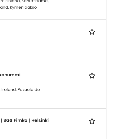
ern FInland, Kanta-Häme,
nland, Kymenlaakso
rkkonummi
, Ireland, Pozuelo de
| SGS Fimko | Helsinki