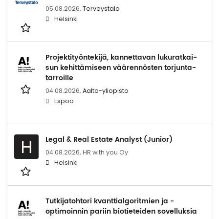
05.08.2026,
Terveystalo
Helsinki
Pro­jek­ti­työn­te­ki­jä, kan­net­ta­van lu­ku­rat­kai­
sun ke­hit­tä­mi­seen vää­ren­nös­ten tor­jun­ta­
tar­roil­le
04.08.2026,
Aalto-yliopisto
Espoo
Legal & Real Estate Analyst (Junior)
H
04.08.2026,
HR with you Oy
Helsinki
Tut­ki­ja­toh­to­ri kvant­tial­go­rit­mien ja -​
optimoinnin pa­riin bio­tie­tei­den so­vel­luk­sia