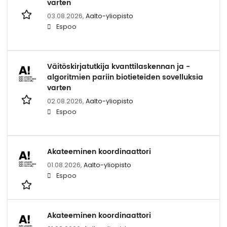
var­ten
03.08.2026,
Aalto-yliopisto
Espoo
Väi­tös­kir­ja­tut­ki­ja kvant­ti­las­ken­nan ja -​
algoritmien pa­riin bio­tie­tei­den so­vel­luk­sia
var­ten
02.08.2026,
Aalto-yliopisto
Espoo
Aka­tee­mi­nen koor­di­naat­to­ri
01.08.2026,
Aalto-yliopisto
Espoo
Aka­tee­mi­nen koor­di­naat­to­ri