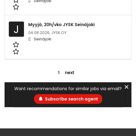
Seinäjoki
Myyjä, 20h/vko JYSK Seinäjoki
J
04.08.2026,
JYSK OY
Seinäjoki
1
next
✕
Want recommendations for similar jobs via email?
Subscribe search agent