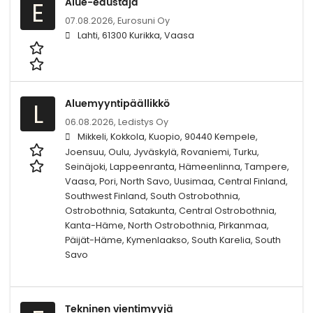
Alue-edustaja
E
07.08.2026,
Eurosuni Oy
Lahti, 61300 Kurikka, Vaasa
Aluemyyntipäällikkö
L
06.08.2026,
Ledistys Oy
Mikkeli, Kokkola, Kuopio, 90440 Kempele,
Joensuu, Oulu, Jyväskylä, Rovaniemi, Turku,
Seinäjoki, Lappeenranta, Hämeenlinna, Tampere,
Vaasa, Pori, North Savo, Uusimaa, Central Finland,
Southwest Finland, South Ostrobothnia,
Ostrobothnia, Satakunta, Central Ostrobothnia,
Kanta-Häme, North Ostrobothnia, Pirkanmaa,
Päijät-Häme, Kymenlaakso, South Karelia, South
Savo
Tekninen vientimyyjä