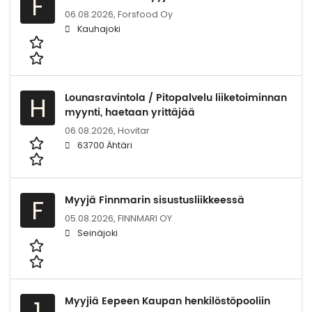
F
06.08.2026,
Forsfood Oy
Kauhajoki
Lounasravintola / Pitopalvelu liiketoiminnan
H
myynti, haetaan yrittäjää
06.08.2026,
Hovitar
63700 Ähtäri
Myyjä Finnmarin sisustusliikkeessä
F
05.08.2026,
FINNMARI OY
Seinäjoki
Myyjiä Eepeen Kaupan henkilöstöpooliin
1