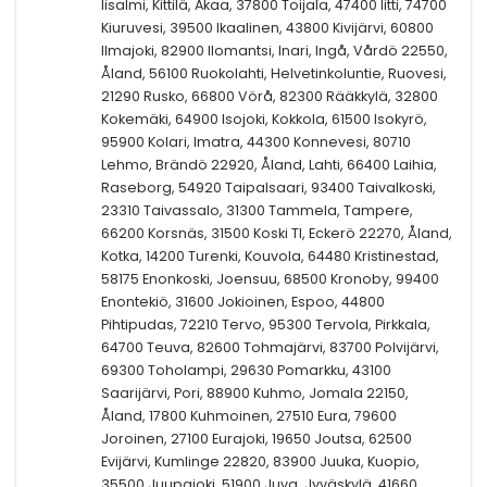
Iisalmi, Kittilä, Akaa, 37800 Toijala, 47400 Iitti, 74700
Kiuruvesi, 39500 Ikaalinen, 43800 Kivijärvi, 60800
Ilmajoki, 82900 Ilomantsi, Inari, Ingå, Vårdö 22550,
Åland, 56100 Ruokolahti, Helvetinkoluntie, Ruovesi,
21290 Rusko, 66800 Vörå, 82300 Rääkkylä, 32800
Kokemäki, 64900 Isojoki, Kokkola, 61500 Isokyrö,
95900 Kolari, Imatra, 44300 Konnevesi, 80710
Lehmo, Brändö 22920, Åland, Lahti, 66400 Laihia,
Raseborg, 54920 Taipalsaari, 93400 Taivalkoski,
23310 Taivassalo, 31300 Tammela, Tampere,
66200 Korsnäs, 31500 Koski Tl, Eckerö 22270, Åland,
Kotka, 14200 Turenki, Kouvola, 64480 Kristinestad,
58175 Enonkoski, Joensuu, 68500 Kronoby, 99400
Enontekiö, 31600 Jokioinen, Espoo, 44800
Pihtipudas, 72210 Tervo, 95300 Tervola, Pirkkala,
64700 Teuva, 82600 Tohmajärvi, 83700 Polvijärvi,
69300 Toholampi, 29630 Pomarkku, 43100
Saarijärvi, Pori, 88900 Kuhmo, Jomala 22150,
Åland, 17800 Kuhmoinen, 27510 Eura, 79600
Joroinen, 27100 Eurajoki, 19650 Joutsa, 62500
Evijärvi, Kumlinge 22820, 83900 Juuka, Kuopio,
35500 Juupajoki, 51900 Juva, Jyväskylä, 41660