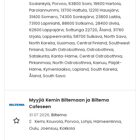
Sodankylä, Porvoo, 63800 Soini, 19600 Hartola,
Parolannummi, 13700 Hattula, 12210 Hausjärvi,
31400 Somero, 74300 Sonkajärvi, 23800 Laitila,
73100 Lapinlahti, 88600 Sotkamo, 28400 Ulvila,
62600 Lappajärvi, Sottunga 22720, Åland, 31760
Urjala, Lappeenranta, 58700 Sulkava, North Savo,
North Karelia, Uusimaa, Central Finland, Southwest
Finland, South Ostrobothnia, Ostrobothnia,
Satakunta, Kanta-Häme, Central Ostrobothnia,
Pirkanmaa, North Ostrobothnia, Kainuu, Päijät-
Häme, Kymenlaakso, Lapland, South Karelia,
Åland, South Savo
Myyjiä Kemin Biltemaan ja Biltema
Cafeseen
31.07.2026,
Biltema
Kemi, Kouvola, Porvoo, Lohja, Hämeenlinna,
Oulu, Joensuu, Kokkola