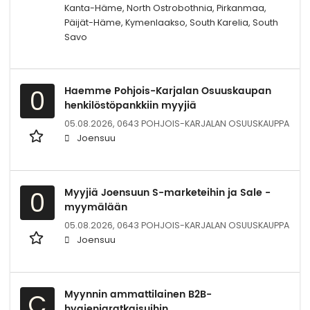
Kanta-Häme, North Ostrobothnia, Pirkanmaa,
Päijät-Häme, Kymenlaakso, South Karelia, South
Savo
Haemme Pohjois-Karjalan Osuuskaupan
0
henkilöstöpankkiin myyjiä
05.08.2026,
0643 POHJOIS-KARJALAN OSUUSKAUPPA
Joensuu
Myyjiä Joensuun S-marketeihin ja Sale -
0
myymälään
05.08.2026,
0643 POHJOIS-KARJALAN OSUUSKAUPPA
Joensuu
Myynnin ammattilainen B2B-
C
hygieniaratkaisuihin