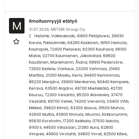
Ilmoitusmyyjä etätyö
M
31.07.2026,
METSEK Group Oy
Helsinki, Valkeakoski, 41900 Petäjävesi, 39930
Karvia, Pieksämäki, 64260 Kaskinen, 18150 Heinola,
Kauhajoki, 72400 Pielavesi, 62300 Kauhava, 66100
Malax, 02700 Kauniainen, Jakobstad, 69600
Kaustinen, Mariehamn, Åland, 68910 Pedersöre,
72600 Keitele, Varkaus, 23200 Vehmaa, 21490
Marttila, 21250 Masku, Kemi, 94400 Keminmaa,
86220 Merijärvi, 29900 Merikarvia, 90440 Kempele,
Kerava, 63500 Alajärvi, 49700 Miehikkälä, 42700
Keuruu, 72300 Vesanto, 85200 Alavieska, 37470
Vesilahti, 69700 Veteli, 74200 Vieremä, 03400 Vihti,
Mikkeli, 39820 Kihniö, 63300 Alavus, 91500 Muhos,
42600 Multia, 43900 Kinnula, Muonio, Kirkkonummi,
65630 Korsholm, 17200 Asikkala, 07500 Askola,
91100 Ii, 44500 Viitasaari, 21380 Aura, 62800
Vimpeli, 49900 Virolahti, 34800 Virrat, 82500 Kitee,