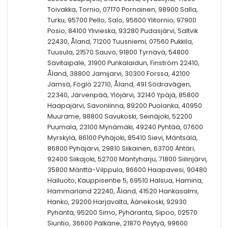
Toivakka, Tornio, 07170 Pornainen, 98900 Salla,
Turku, 95700 Pello, Salo, 95600 Ylitornio, 97900
Posio, 84100 Ylivieska, 93280 Pudasjärvi, Saltvik
22430, Åland, 71200 Tuusniemi, 07560 Pukkila,
Tuusula, 21570 Sauvo, 91800 Tyrnävä, 54800
Savitaipale, 31900 Punkalaidun, Finström 22410,
Åland, 38800 Jamijarvi, 30300 Forssa, 42100
Jämsä, Föglö 22710, Åland, 491 Södravägen,
22340, Järvenpää, Ylöjärvi, 32140 Ypäjä, 85800
Haapajärvi, Savonlinna, 89200 Puolanka, 40950
Muurame, 98800 Savukoski, Seinäjoki, 52200
Puumala, 23100 Mynämäki, 49240 Pyhtää, 07600
Myrskylä, 86100 Pyhäjoki, 85410 Sievi, Mäntsälä,
86800 Pyhäjärvi, 29810 Siikainen, 63700 Ähtäri,
92400 Siikajoki, 52700 Mäntyharju, 71800 Siilinjärvi,
35800 Mänttä-Vilppula, 86600 Haapavesi, 90480
Hailuoto, Kauppisentie 5, 69510 Halsua, Hamina,
Hammarland 22240, Åland, 41520 Hankasalmi,
Hanko, 29200 Harjavalta, Äänekoski, 92930
Pyhäntä, 95200 Simo, Pyhäranta, Sipoo, 02570
Siuntio, 36600 Pälkäne, 21870 Pöytyä, 99600