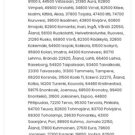
91100 Ii, 44500 Viitasaari, 21380 Aura, 62800
Vimpeli, 49900 Virolahti, 34800 Virrat, 82500 Kitee,
Iisalmi, Kittilä, Akaa, 37800 Toijala, 47400 Iitti, 74700
Kiuruvesi, 39500 Ikaalinen, 43800 Kivijärvi, 60800
Ilmajoki, 82900 Ilomantsi, Inari, Ingå, Vårdö 22550,
Åland, 56100 Ruokolahti, Helvetinkoluntie, Ruovesi,
21290 Rusko, 66800 Vörå, 82300 Rääkkylä, 32800
Kokemäki, 64900 Isojoki, Kokkola, 61500 Isokyrö,
95900 Kolari, Imatra, 44300 Konnevesi, 80710
Lehmo, Brändö 22920, Åland, Lahti, 66400 Laihia,
Raseborg, 54920 Taipalsaari, 93400 Taivalkoski,
23310 Taivassalo, 31300 Tammela, Tampere,
66200 Korsnäs, 31500 Koski Tl, Eckerö 22270, Åland,
Kotka, 14200 Turenki, Kouvola, 64480 Kristinestad,
58175 Enonkoski, Joensuu, 68500 Kronoby, 99400
Enontekiö, 31600 Jokioinen, Espoo, 44800
Pihtipudas, 72210 Tervo, 95300 Tervola, Pirkkala,
64700 Teuva, 82600 Tohmajärvi, 83700 Polvijärvi,
69300 Toholampi, 29630 Pomarkku, 43100
Saarijärvi, Pori, 88900 Kuhmo, Jomala 22150,
Åland, 17800 Kuhmoinen, 27510 Eura, 79600
Joroinen, 27100 Eurajoki, 19650 Joutsa, 62500