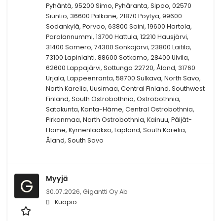
Pyhäntä, 95200 Simo, Pyhäranta, Sipoo, 02570
Siuntio, 36600 Pälkäne, 21870 Pöytyä, 99600
Sodankylä, Porvoo, 63800 Soini, 19600 Hartola,
Parolannummi, 13700 Hattula, 12210 Hausjärvi,
31400 Somero, 74300 Sonkajärvi, 23800 Laitila,
73100 Lapinlahti, 88600 Sotkamo, 28400 Ulvila,
62600 Lappajärvi, Sottunga 22720, Åland, 31760
Urjala, Lappeenranta, 58700 Sulkava, North Savo,
North Karelia, Uusimaa, Central Finland, Southwest
Finland, South Ostrobothnia, Ostrobothnia,
Satakunta, Kanta-Häme, Central Ostrobothnia,
Pirkanmaa, North Ostrobothnia, Kainuu, Päijät-
Häme, Kymenlaakso, Lapland, South Karelia,
Åland, South Savo
Myyjä
G
30.07.2026,
Gigantti Oy Ab
Kuopio