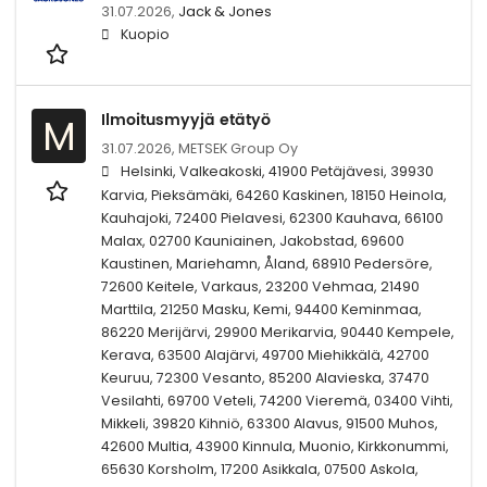
31.07.2026,
Jack & Jones
Kuopio
Ilmoitusmyyjä etätyö
M
31.07.2026,
METSEK Group Oy
Helsinki, Valkeakoski, 41900 Petäjävesi, 39930
Karvia, Pieksämäki, 64260 Kaskinen, 18150 Heinola,
Kauhajoki, 72400 Pielavesi, 62300 Kauhava, 66100
Malax, 02700 Kauniainen, Jakobstad, 69600
Kaustinen, Mariehamn, Åland, 68910 Pedersöre,
72600 Keitele, Varkaus, 23200 Vehmaa, 21490
Marttila, 21250 Masku, Kemi, 94400 Keminmaa,
86220 Merijärvi, 29900 Merikarvia, 90440 Kempele,
Kerava, 63500 Alajärvi, 49700 Miehikkälä, 42700
Keuruu, 72300 Vesanto, 85200 Alavieska, 37470
Vesilahti, 69700 Veteli, 74200 Vieremä, 03400 Vihti,
Mikkeli, 39820 Kihniö, 63300 Alavus, 91500 Muhos,
42600 Multia, 43900 Kinnula, Muonio, Kirkkonummi,
65630 Korsholm, 17200 Asikkala, 07500 Askola,