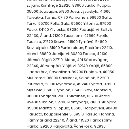
Evijärvi, Kumlinge 22820, 83900 Juuka, Kuopio,
35500 Juupajoki, 51900 Juva, Jyväskylä, 41660
Toivakka, Tornio, 07170 Pornainen, 98900 Salla,
Turku, 95700 Pello, Salo, 95600 Ylitornio, 97900
Posio, 84100 Ylivieska, 93280 Pudasjärvi, Saltvik
22430, Åland, 71200 Tuusniemi, 07560 Pukkila,
Tuusula, 21570 Sauvo, 91800 Tyrnävä, 54800
Savitaipale, 31900 Punkalaidun, Finström 22410,
Åland, 38800 Jamijarvi, 30300 Forssa, 42100
Jämsä, Föglö 22710, Åland, 491 Södravägen,
22340, Järvenpää, Ylöjärvi, 32140 Ypäjä, 85800
Haapajärvi, Savonlinna, 89200 Puolanka, 40950
Muurame, 98800 Savukoski, Seinäjoki, 52200
Puumala, 23100 Mynämäki, 49240 Pyhtää, 07600
Myrskylä, 86100 Pyhäjoki, 85410 Sievi, Mäntsälä,
86800 Pyhäjärvi, 29810 Siikainen, 63700 Ähtäri,
92400 Siikajoki, 52700 Mäntyharju, 71800 Siilinjärvi,
35800 Mänttä-Vilppula, 86600 Haapavesi, 90480
Hailuoto, Kauppisentie 5, 69510 Halsua, Hamina,
Hammarland 22240, Åland, 41520 Hankasalmi,
Hanko, 29200 Harjavalta, Äänekoski, 92930