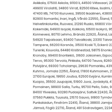
Asikkala, 07500 Askola, 91100 Ii, 44500 Viitasaari, 
49900 Virolahti, 34800 Virrat, 82500 Kitee, Iisalmi, K
47400 Iitti, 74700 Kiuruvesi, 39500 Ikaalinen, 43800 
82900 Ilomantsi, Inari, Ingå, Vårdö 22550, Åland, 
Helvetinkoluntie, Ruovesi, 21290 Rusko, 66800 Vö
Kokemäki, 64900 Isojoki, Kokkola, 61500 Isokyrö, 9
Konnevesi, 80710 Lehmo, Brändö 22920, Åland, Lah
54920 Taipalsaari, 93400 Taivalkoski, 23310 Taiv
Tampere, 66200 Korsnäs, 31500 Koski Tl, Eckerö 22
Turenki, Kouvola, 64480 Kristinestad, 58175 Enonk
Kronoby, 99400 Enontekiö, 31600 Jokioinen, Espoo
Tervo, 95300 Tervola, Pirkkala, 64700 Teuva, 826
Polvijärvi, 69300 Toholampi, 29630 Pomarkku, 4310
Kuhmo, Jomala 22150, Åland, 17800 Kuhmoinen, 27
27100 Eurajoki, 19650 Joutsa, 62500 Evijärvi, Kuml
Kuopio, 35500 Juupajoki, 51900 Juva, Jyväskylä, 4
Pornainen, 98900 Salla, Turku, 95700 Pello, Salo, 9
84100 Ylivieska, 93280 Pudasjärvi, Saltvik 22430, 
07560 Pukkila, Tuusula, 21570 Sauvo, 91800 Tyrnäv
Punkalaidun, Finström 22410, Åland, 38800 Jamijar
Jämsä, Föglö 22710, Åland, 491 Södravägen, 22340