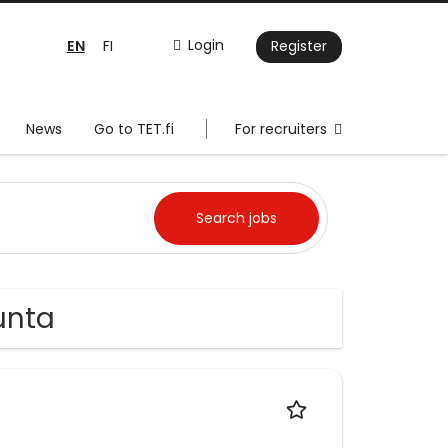
EN
Login
FI
Register
News
Go to TET.fi
For recruiters
unta