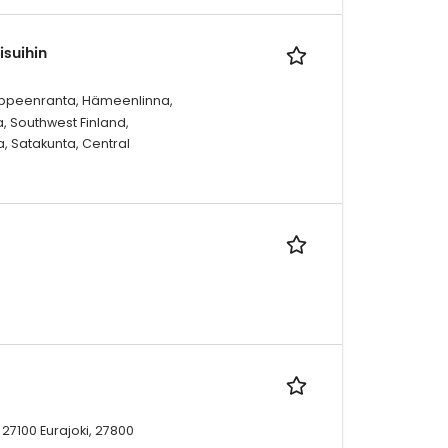
suihin
, Lappeenranta, Hämeenlinna,
, Southwest Finland,
a, Satakunta, Central
 27100 Eurajoki, 27800