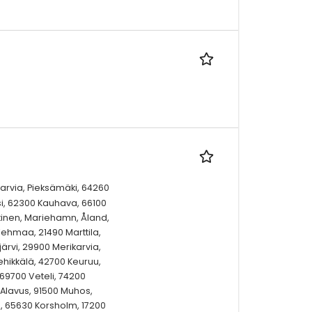
Karvia, Pieksämäki, 64260
si, 62300 Kauhava, 66100
tinen, Mariehamn, Åland,
ehmaa, 21490 Marttila,
rvi, 29900 Merikarvia,
hikkälä, 42700 Keuruu,
69700 Veteli, 74200
 Alavus, 91500 Muhos,
i, 65630 Korsholm, 17200