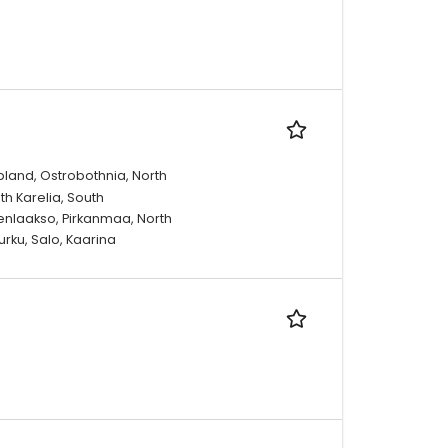
pland, Ostrobothnia, North
th Karelia, South
enlaakso, Pirkanmaa, North
urku, Salo, Kaarina