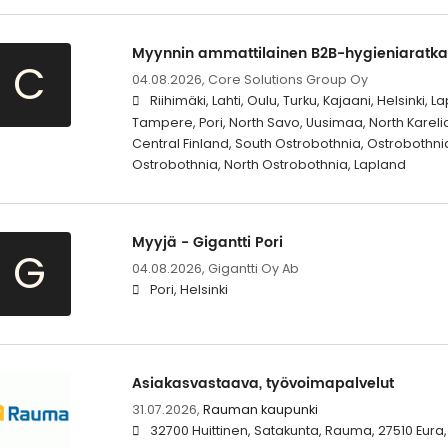
Myynnin ammattilainen B2B-hygieniaratkai
C
04.08.2026,
Core Solutions Group Oy
Riihimäki, Lahti, Oulu, Turku, Kajaani, Helsinki
Tampere, Pori, North Savo, Uusimaa, North Karelia
Central Finland, South Ostrobothnia, Ostrobothni
Ostrobothnia, North Ostrobothnia, Lapland
Myyjä - Gigantti Pori
G
04.08.2026,
Gigantti Oy Ab
Pori, Helsinki
Asiakasvastaava, työvoimapalvelut
31.07.2026,
Rauman kaupunki
32700 Huittinen, Satakunta, Rauma, 27510 Eura,