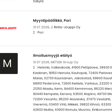
Säkylä
Myyntipäällikkö, Pori
31.07.2026,
J. Rinta-Jouppi Oy
Pori
Ilmoitusmyyjä etätyö
M
31.07.2026,
METSEK Group Oy
Helsinki, Valkeakoski, 41900 Petäjävesi, 39930 
Kaskinen, 18150 Heinola, Kauhajoki, 72400 Pielave
Malax, 02700 Kauniainen, Jakobstad, 69600 Kaus
68910 Pedersöre, 72600 Keitele, Varkaus, 23200 V
21250 Masku, Kemi, 94400 Keminmaa, 86220 Merijä
90440 Kempele, Kerava, 63500 Alajärvi, 49700 Mie
72300 Vesanto, 85200 Alavieska, 37470 Vesilahti, 
Vieremä, 03400 Vihti, Mikkeli, 39820 Kihniö, 63300
42600 Multia, 43900 Kinnula, Muonio, Kirkkonumm