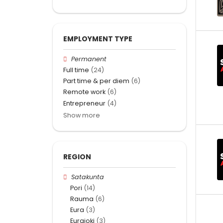
EMPLOYMENT TYPE
Permanent
Full time
(24)
Part time & per diem
(6)
Remote work
(6)
Entrepreneur
(4)
Show more
REGION
Satakunta
Pori
(14)
Rauma
(6)
Eura
(3)
Eurajoki
(3)