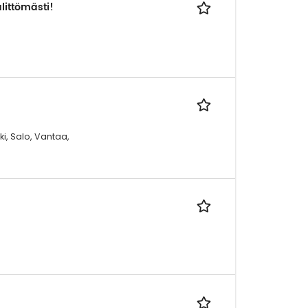
littömästi!
i, Salo, Vantaa,