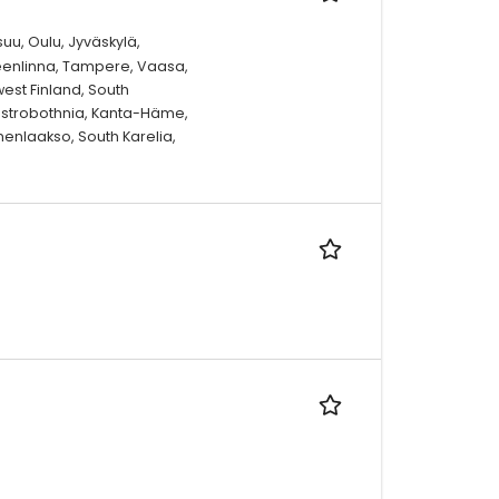
uu, Oulu, Jyväskylä,
eenlinna, Tampere, Vaasa,
west Finland, South
 Ostrobothnia, Kanta-Häme,
enlaakso, South Karelia,