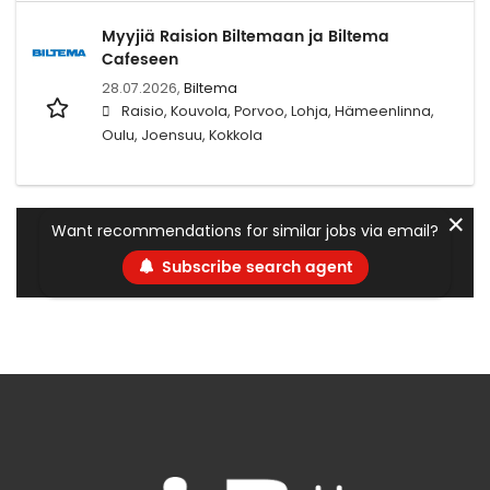
Myyjiä Raision Biltemaan ja Biltema
Cafeseen
28.07.2026,
Biltema
Raisio, Kouvola, Porvoo, Lohja, Hämeenlinna,
Oulu, Joensuu, Kokkola
✕
Want recommendations for similar jobs via email?
Subscribe search agent