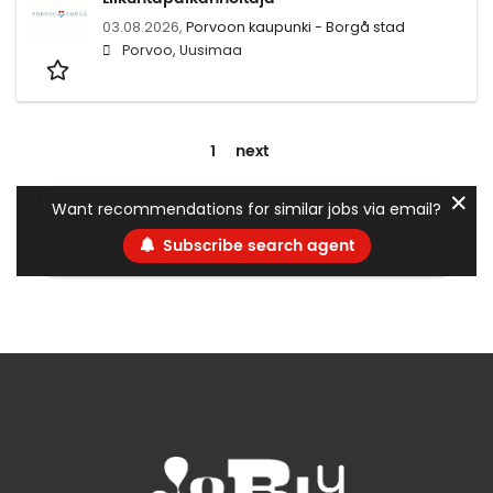
03.08.2026,
Porvoon kaupunki - Borgå stad
Porvoo, Uusimaa
1
next
✕
Want recommendations for similar jobs via email?
Subscribe search agent