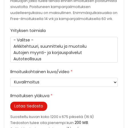
Hakuajan jatko tulee tehdä ennen ilmoituksen poistumista
sivustolta. Poistuneen kampanjailmoituksen
uudelleenjulkaisu on maksullinen. Enimmäisjulkaisuaika on
Free-ilmoituksella 14 vrk ja kampanjailmoituksella 60 vrk.
Yrityksen toimiala
Ilmoituskohtainen kuva/video
*
Ilmoituksen yläkuva
*
Lataa tiedosto
Suositeltu kuvan koko 1200 x 675 pikseliä (16:9)
200 MB
Tiedoston tulee olla pienempi kuin
.