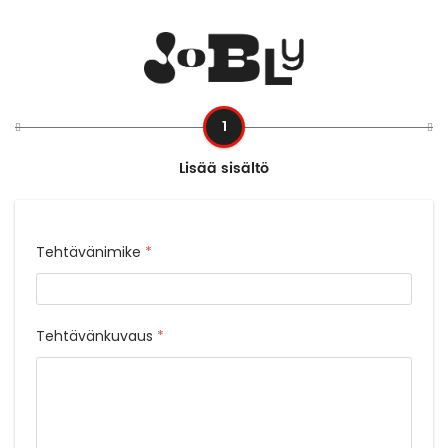
Lisää sisältö
Tehtävänimike
*
Tehtävänkuvaus
*