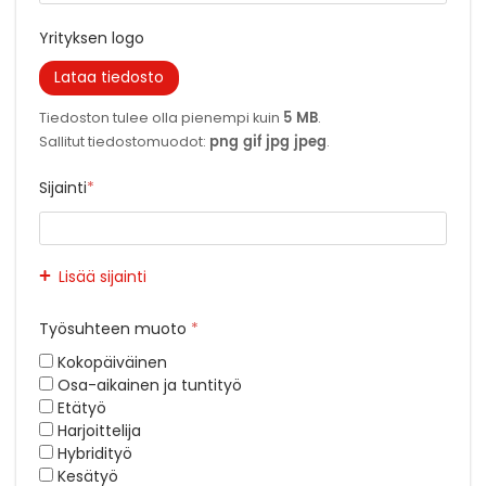
Yrityksen logo
Lataa tiedosto
5 MB
Tiedoston tulee olla pienempi kuin
.
png gif jpg jpeg
Sallitut tiedostomuodot:
.
Sijainti
*
Työsuhteen muoto
*
Kokopäiväinen
Osa-aikainen ja tuntityö
Etätyö
Harjoittelija
Hybridityö
Kesätyö