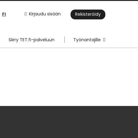
FI
Kirjaudu sisään
Rekisteröidy
Siirry TET.fi-palveluun
Työnantajille