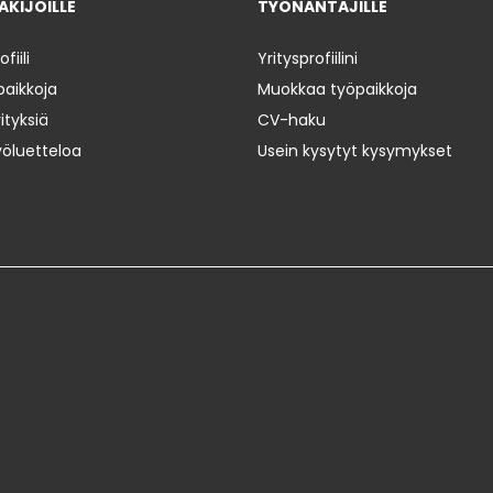
KIJOILLE
TYÖNANTAJILLE
iili
Yritysprofiilini
paikkoja
Muokkaa työpaikkoja
ityksiä
CV-haku
yöluetteloa
Usein kysytyt kysymykset