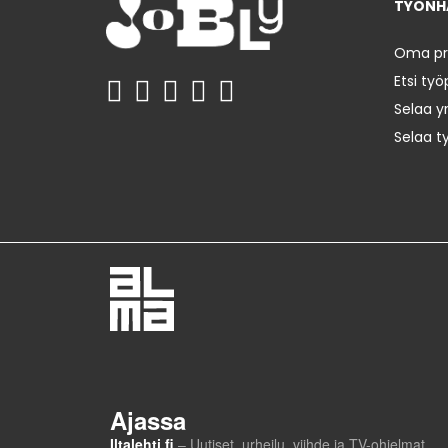
TYÖNHA
Oma prof
Etsi työ
Selaa yr
Selaa t