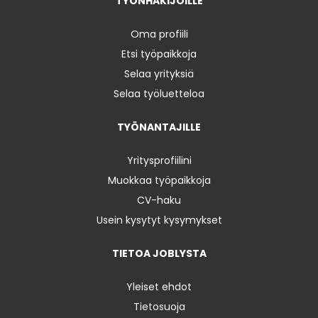
TYÖNHAKIJOILLE
Oma profiili
Etsi työpaikkoja
Selaa yrityksiä
Selaa työluetteloa
TYÖNANTAJILLE
Yritysprofiilini
Muokkaa työpaikkoja
CV-haku
Usein kysytyt kysymykset
TIETOA JOBLYSTA
Yleiset ehdot
Tietosuoja