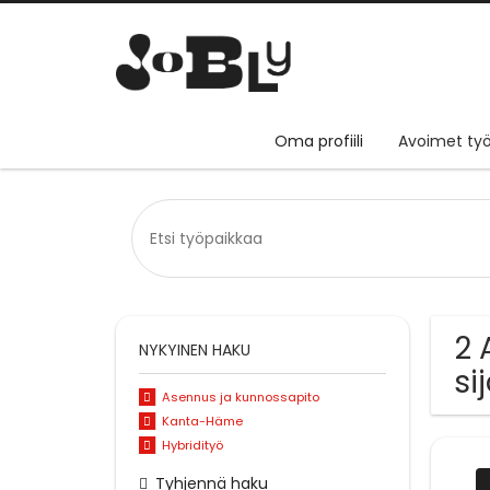
Oma profiili
Avoimet työ
2 
NYKYINEN HAKU
si
Asennus ja kunnossapito
Kanta-Häme
Hybridityö
Tyhjennä haku