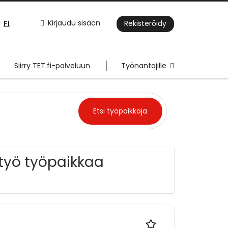
FI
Kirjaudu sisään
Rekisteröidy
Siirry TET.fi-palveluun
Työnantajille
työ työpaikkaa