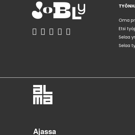
TYÖNHA
Oma prof
Etsi työ
Selaa yr
Selaa t