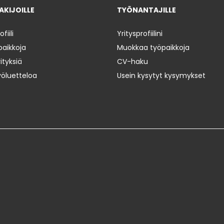
KIJOILLE
TYÖNANTAJILLE
iili
Yritysprofiilini
paikkoja
Muokkaa työpaikkoja
ityksiä
CV-haku
yöluetteloa
Usein kysytyt kysymykset