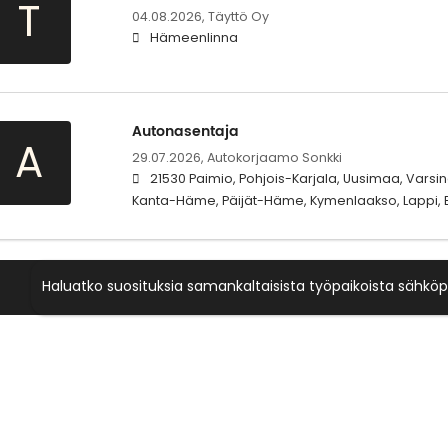
T
04.08.2026,
Täyttö Oy
Hämeenlinna
Autonasentaja
A
29.07.2026,
Autokorjaamo Sonkki
21530 Paimio, Pohjois-Karjala, Uusimaa, Varsi
Kanta-Häme, Päijät-Häme, Kymenlaakso, Lappi, E
Haluatko suosituksia samankaltaisista työpaikoista sähköp