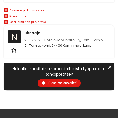
Asennus ja kunnossapito
Keminmaa
Osa-aikainen ja tuntityö
Hitsaaja
N
29.07.2026,
Nordic JobCentre Oy, Kemi-Tornio
Tornio, Kemi, 94400 Keminmaa, Lappi
✕
Haluatko suosituksia samankaltaisista työpaikoista
sähköpostitse?
Tilaa hakuvahti