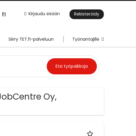
FI
Kirjaudu sisään
Rekisteröidy
Siirry TET.fi-palveluun
Työnantajille
JobCentre Oy,