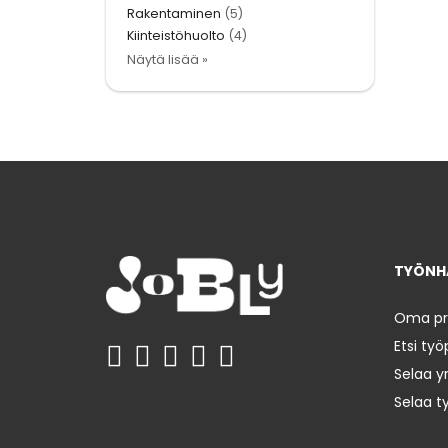
Rakentaminen
(5)
Kiinteistöhuolto
(4)
Näytä lisää »
TYÖNHA
Oma prof
Etsi työ
Selaa yr
Selaa t