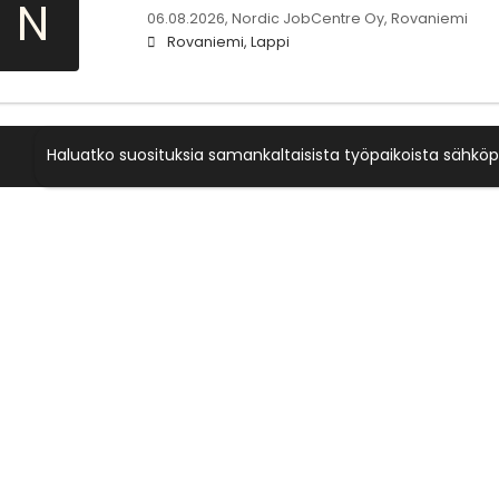
N
06.08.2026,
Nordic JobCentre Oy, Rovaniemi
Rovaniemi, Lappi
Haluatko suosituksia samankaltaisista työpaikoista sähköp