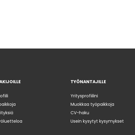
KIJOILLE
TYÖNANTAJILLE
iili
Yritysprofiilini
paikkoja
Muokkaa työpaikkoja
ityksiä
CV-haku
yöluetteloa
Usein kysytyt kysymykset