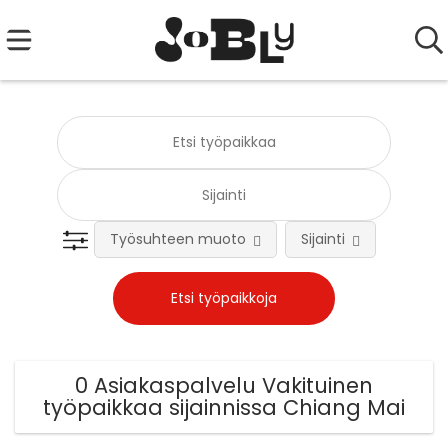
Työsuhteen muoto
Sijainti
Tehtä
0 Asiakaspalvelu Vakituinen
työpaikkaa sijainnissa Chiang Mai