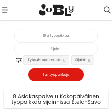
Työsuhteen muoto
Sijainti
Tehtä
8 Asiakaspalvelu Kokopäiväinen
työpaikkaa sijainnissa Etelä-Savo