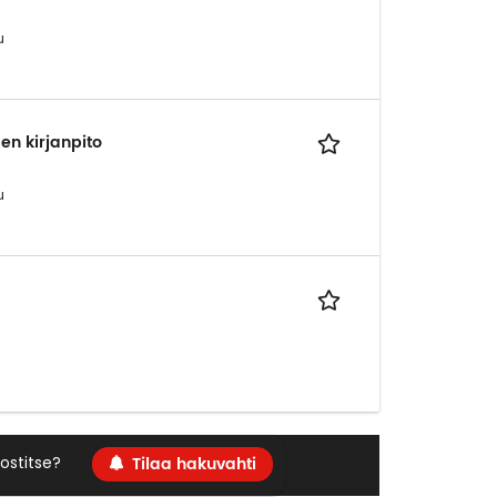
u
en kirjanpito
u
Tilaa hakuvahti
ostitse?