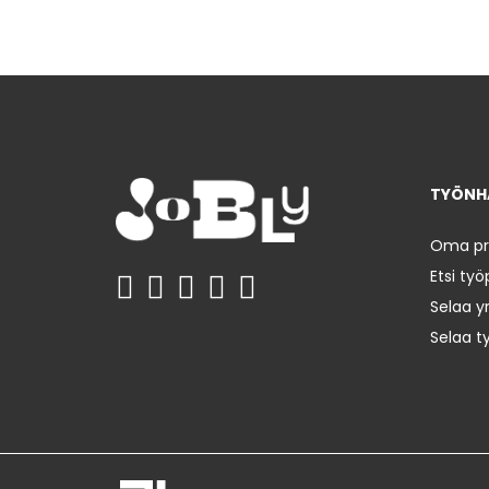
TYÖNHA
Oma prof
Etsi työ
Selaa yr
Selaa t