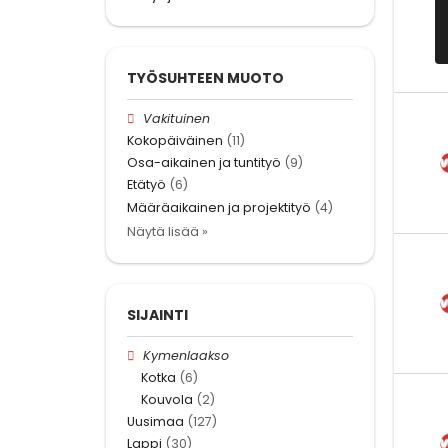
TYÖSUHTEEN MUOTO
Vakituinen
Kokopäiväinen
(11)
Osa-aikainen ja tuntityö
(9)
Etätyö
(6)
Määräaikainen ja projektityö
(4)
Näytä lisää »
SIJAINTI
Kymenlaakso
Kotka
(6)
Kouvola
(2)
Uusimaa
(127)
Lappi
(30)