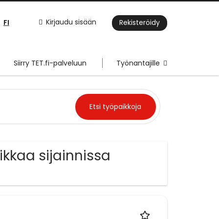
FI
Kirjaudu sisään
Rekisteröidy
Siirry TET.fi-palveluun
Työnantajille
kkaa sijainnissa