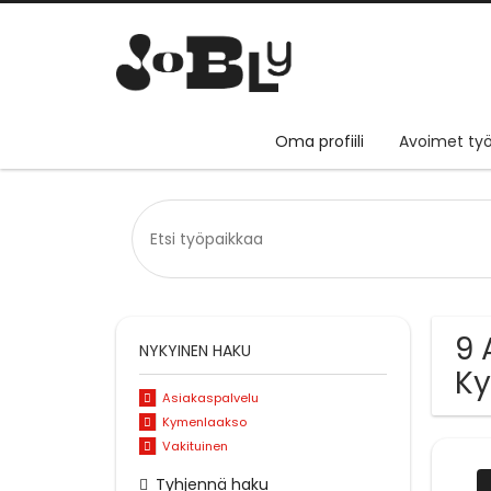
Oma profiili
Avoimet työ
9 
NYKYINEN HAKU
K
Asiakaspalvelu
Kymenlaakso
Vakituinen
Tyhjennä haku