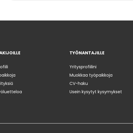
KIJOILLE
TYÖNANTAJILLE
iili
Yritysprofiilini
paikkoja
Muokkaa työpaikkoja
ityksiä
CV-haku
yöluetteloa
Usein kysytyt kysymykset