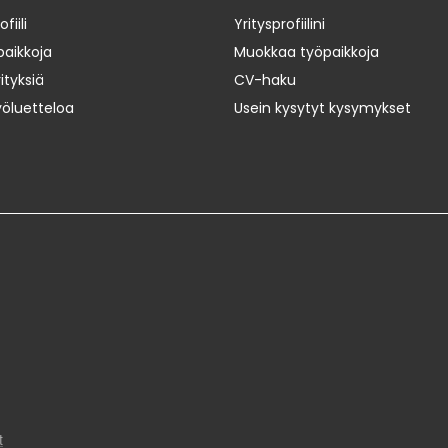
iili
Yritysprofiilini
paikkoja
Muokkaa työpaikkoja
ityksiä
CV-haku
yöluetteloa
Usein kysytyt kysymykset