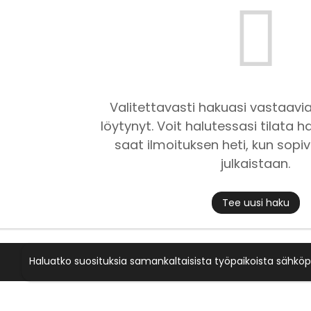
Valitettavasti hakuasi vastaavia
löytynyt. Voit halutessasi tilata ha
saat ilmoituksen heti, kun sopiv
julkaistaan.
Tee uusi haku
Haluatko suosituksia samankaltaisista työpaikoista sähköp