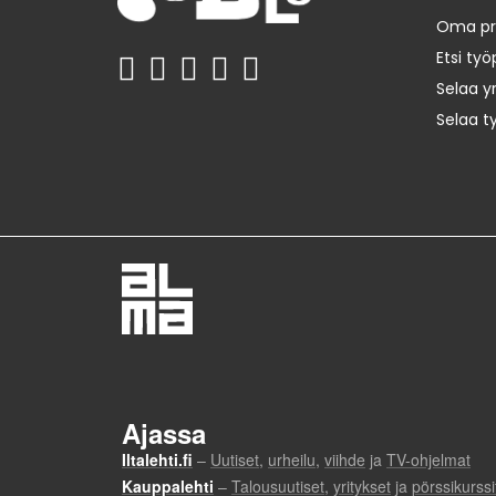
Oma prof
Etsi työ
Selaa yr
Selaa t