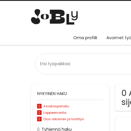
Oma profiili
Avoimet työ
0 
NYKYINEN HAKU
si
Asiakaspalvelu
Lappeenranta
Osa-aikainen ja tuntityö
Tyhjennä haku