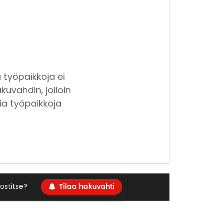
 työpaikkoja ei
kuvahdin, jolloin
ia työpaikkoja
Tilaa hakuvahti
ostitse?