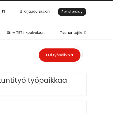
FI
Kirjaudu sisään
Rekisteröidy
Siirry TET.fi-palveluun
Työnantajille
tuntityö työpaikkaa