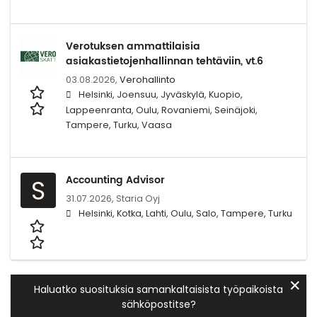
Verotuksen ammattilaisia
asiakastietojenhallinnan tehtäviin, vt.6
03.08.2026,
Verohallinto
Helsinki, Joensuu, Jyväskylä, Kuopio,
Lappeenranta, Oulu, Rovaniemi, Seinäjoki,
Tampere, Turku, Vaasa
Accounting Advisor
S
31.07.2026,
Staria Oyj
Helsinki, Kotka, Lahti, Oulu, Salo, Tampere, Turku
✕
Haluatko suosituksia samankaltaisista työpaikoista
sähköpostitse?