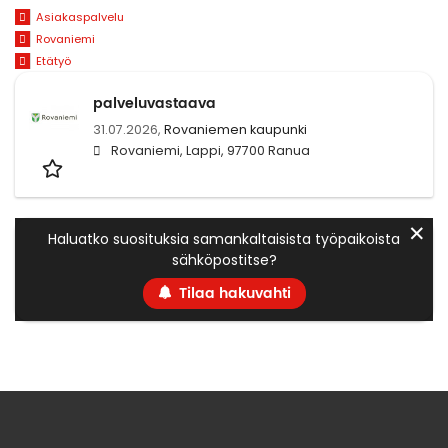
Asiakaspalvelu
Rovaniemi
Etätyö
palveluvastaava
31.07.2026,
Rovaniemen kaupunki
Rovaniemi, Lappi, 97700 Ranua
✕
Haluatko suosituksia samankaltaisista työpaikoista
sähköpostitse?
Tilaa hakuvahti