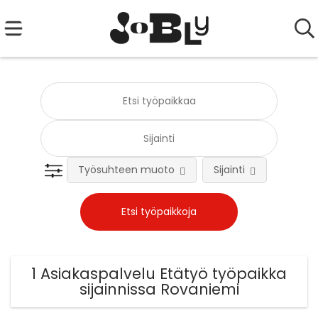
Työsuhteen muoto
Sijainti
Tehtä
1 Asiakaspalvelu Etätyö työpaikka
sijainnissa Rovaniemi