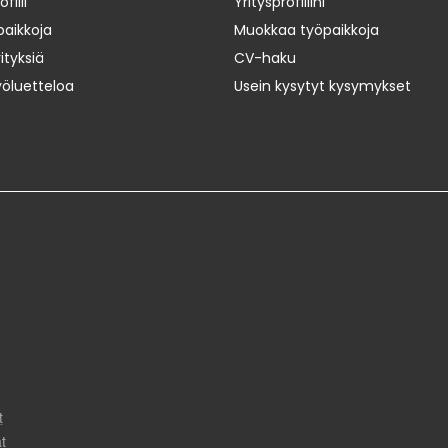
iili
Yritysprofiilini
paikkoja
Muokkaa työpaikkoja
ityksiä
CV-haku
yöluetteloa
Usein kysytyt kysymykset