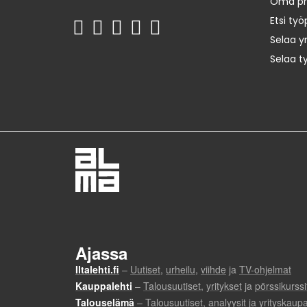
Oma prof
Etsi työ
Selaa yr
Selaa t