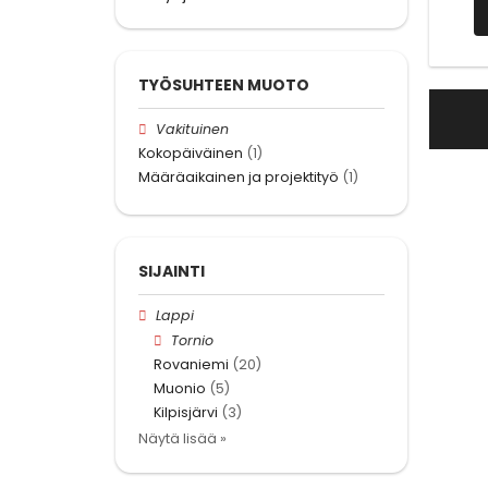
TYÖSUHTEEN MUOTO
Vakituinen
Kokopäiväinen
(1)
Määräaikainen ja projektityö
(1)
SIJAINTI
Lappi
Tornio
Rovaniemi
(20)
Muonio
(5)
Kilpisjärvi
(3)
Näytä lisää »