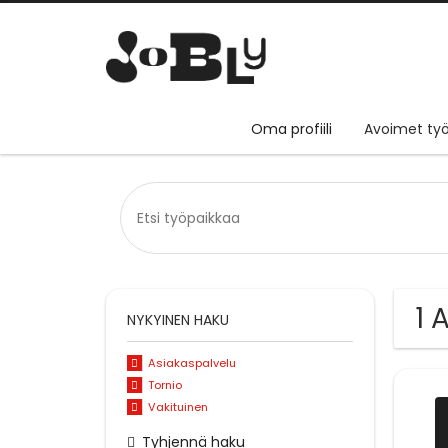
Oma profiili
Avoimet työ
1 
NYKYINEN HAKU
Asiakaspalvelu
Tornio
Vakituinen
Tyhjennä haku