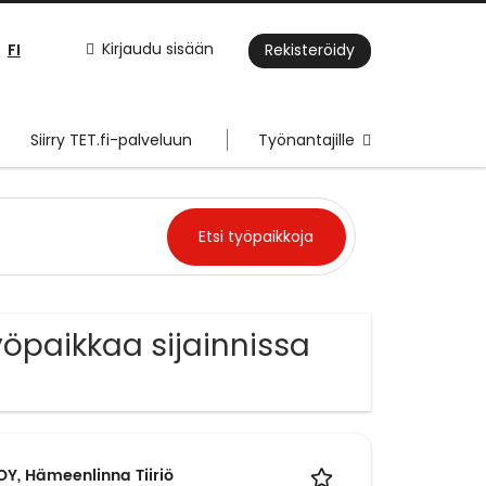
FI
Kirjaudu sisään
Rekisteröidy
Siirry TET.fi-palveluun
Työnantajille
öpaikkaa sijainnissa
OY, Hämeenlinna Tiiriö