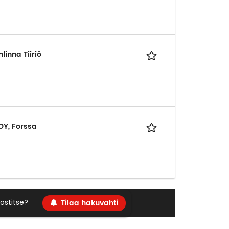
inna Tiiriö
OY, Forssa
Tilaa hakuvahti
ostitse?