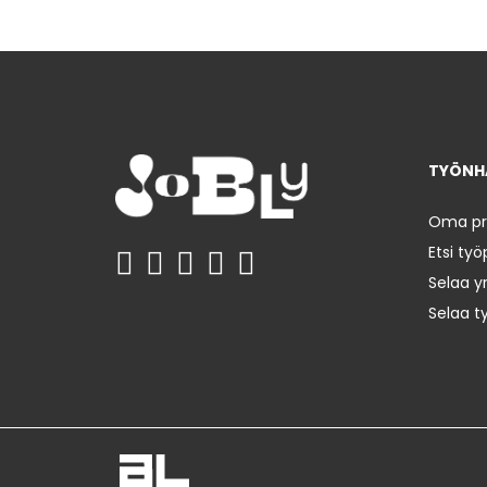
TYÖNHA
Oma prof
Etsi työ
Selaa yr
Selaa t