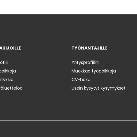
KIJOILLE
TYÖNANTAJILLE
iili
Yritysprofiilini
paikkoja
Muokkaa työpaikkoja
ityksiä
CV-haku
yöluetteloa
Usein kysytyt kysymykset