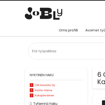
Oma profiili
Avoimet työ
6 
NYKYINEN HAKU
K
CM Hiustalo Oy
Kanta-Häme
Kokopäiväinen
Tyhjennä haku