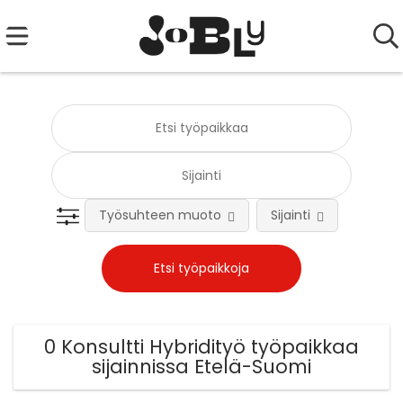
Työsuhteen muoto
Sijainti
Tehtä
0 Konsultti Hybridityö työpaikkaa
sijainnissa Etelä-Suomi