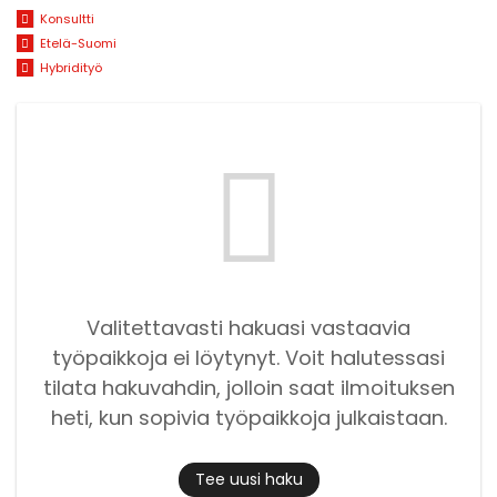
Konsultti
Etelä-Suomi
Hybridityö
Valitettavasti hakuasi vastaavia
työpaikkoja ei löytynyt. Voit halutessasi
tilata hakuvahdin, jolloin saat ilmoituksen
heti, kun sopivia työpaikkoja julkaistaan.
Tee uusi haku