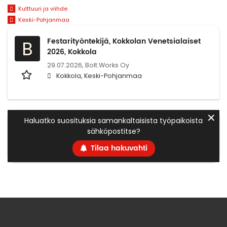
Kulttuuri ja viihde
Keski-Pohjanmaa
Festarityöntekijä, Kokkolan Venetsialaiset
B
2026, Kokkola
29.07.2026,
Bolt.Works Oy
Kokkola, Keski-Pohjanmaa
✕
Haluatko suosituksia samankaltaisista työpaikoista
sähköpostitse?
Tilaa hakuvahti