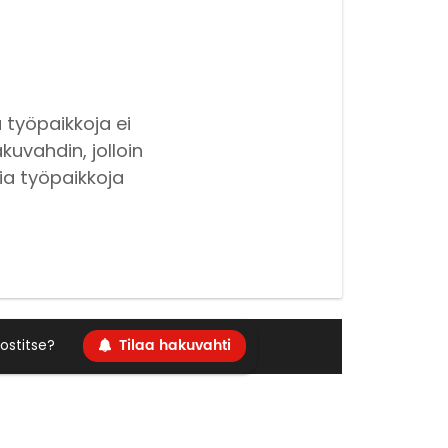
 työpaikkoja ei
kuvahdin, jolloin
ia työpaikkoja
Tilaa hakuvahti
ostitse?