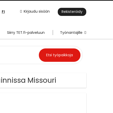
FI
Kirjaudu sisään
Rekisteröidy
Siirry TET.fi-palveluun
Työnantajille
ainnissa Missouri