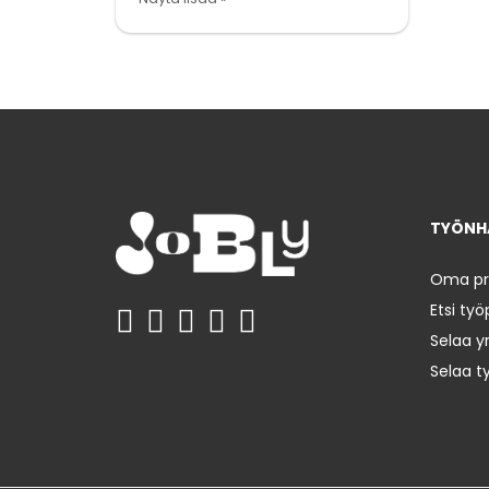
TYÖNHA
Oma prof
Etsi työ
Selaa yr
Selaa t