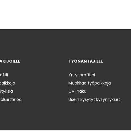
KIJOILLE
TYÖNANTAJILLE
iili
Yritysprofiilini
paikkoja
Muokkaa työpaikkoja
ityksiä
CV-haku
yöluetteloa
Usein kysytyt kysymykset