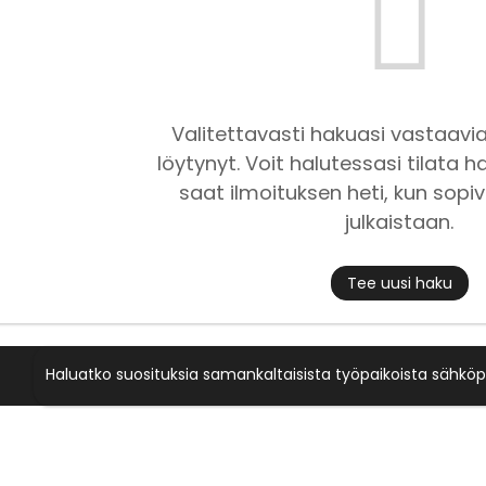
Valitettavasti hakuasi vastaavia
löytynyt. Voit halutessasi tilata ha
saat ilmoituksen heti, kun sopiv
julkaistaan.
Tee uusi haku
Haluatko suosituksia samankaltaisista työpaikoista sähköp