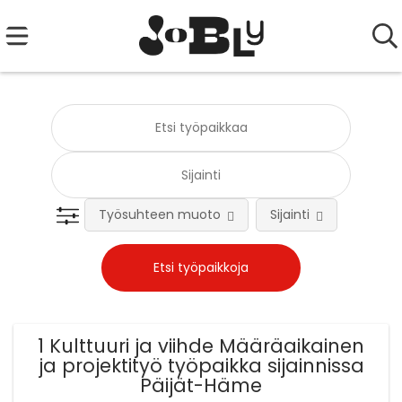
Työsuhteen muoto
Sijainti
Tehtä
1 Kulttuuri ja viihde Määräaikainen
ja projektityö työpaikka sijainnissa
Päijät-Häme