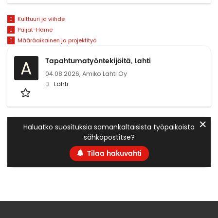
Kulttuuri ja viihde
Päijät-Häme
Määräaikainen ja projektityö
Tapahtumatyöntekijöitä, Lahti
A
04.08.2026,
Amiko Lahti Oy
Lahti
✕
Haluatko suosituksia samankaltaisista työpaikoista
sähköpostitse?
Tilaa hakuvahti