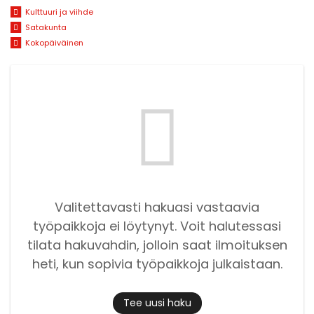
Kulttuuri ja viihde
Satakunta
Kokopäiväinen
Valitettavasti hakuasi vastaavia
työpaikkoja ei löytynyt. Voit halutessasi
tilata hakuvahdin, jolloin saat ilmoituksen
heti, kun sopivia työpaikkoja julkaistaan.
Tee uusi haku