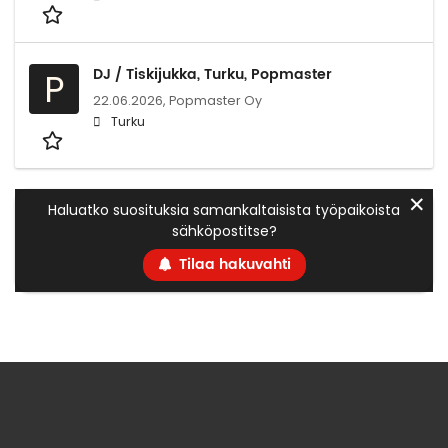
DJ / Tiskijukka, Turku, Popmaster
P
22.06.2026,
Popmaster Oy
Turku
✕
Haluatko suosituksia samankaltaisista työpaikoista
sähköpostitse?
Tilaa hakuvahti