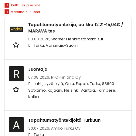
Kulttuuri ja viihde
Varsinais-Suomi
Tapahtumatyöntekijä, palkka 12,21-15,04€ /
MARAVA tes
03.08.2026,
Worker Henkilöstöratkaisut
Turku, Varsinais-Suomi
Juontaja
R
07.08.2026,
RFC-Finland Oy
Lahti, Jyväskylä, Oulu, Espoo, Turku, 88600
Sotkamo, Kajaani, Helsinki, Vantaa, Tampere,
Kotka
Tapahtumatyöntekijöitä Turkuun
A
30.07.2026,
Amiko Turku Oy
Turku