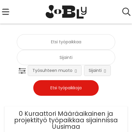
Työsuhteen muoto
Sijainti
Tehtä
0 Kuraattori Määräaikainen ja
projektityö työpaikkaa sijainnissa
Uusimaa