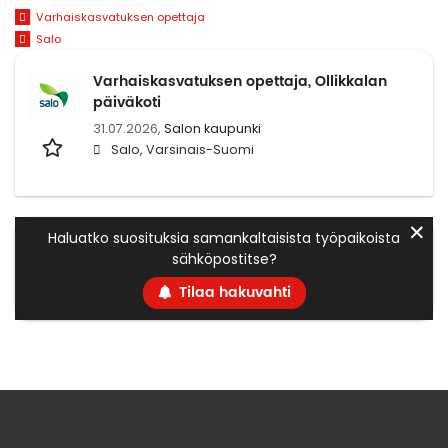
Varhaiskasvatuksen opettaja
Salo
Varhaiskasvatuksen opettaja, Ollikkalan
päiväkoti
31.07.2026,
Salon kaupunki
Salo, Varsinais-Suomi
✕
Haluatko suosituksia samankaltaisista työpaikoista
sähköpostitse?
Tilaa hakuvahti