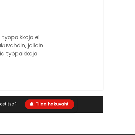
 työpaikkoja ei
kuvahdin, jolloin
ia työpaikkoja
Tilaa hakuvahti
ostitse?