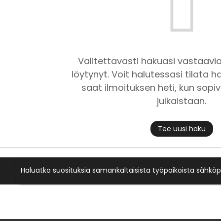
Valitettavasti hakuasi vastaavia
löytynyt. Voit halutessasi tilata ha
saat ilmoituksen heti, kun sopiv
julkaistaan.
Tee uusi haku
Haluatko suosituksia samankaltaisista työpaikoista sähköp