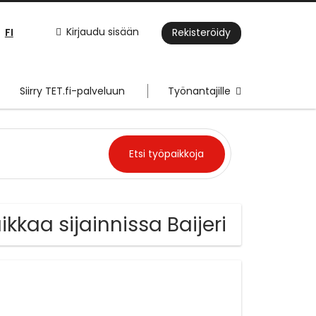
FI
Kirjaudu sisään
Rekisteröidy
Siirry TET.fi-palveluun
Työnantajille
kkaa sijainnissa Baijeri