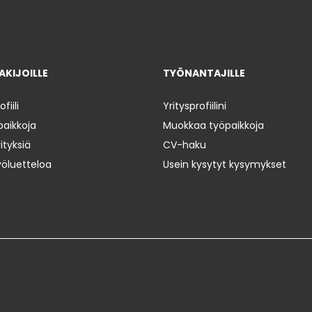
KIJOILLE
TYÖNANTAJILLE
iili
Yritysprofiilini
paikkoja
Muokkaa työpaikkoja
ityksiä
CV-haku
yöluetteloa
Usein kysytyt kysymykset