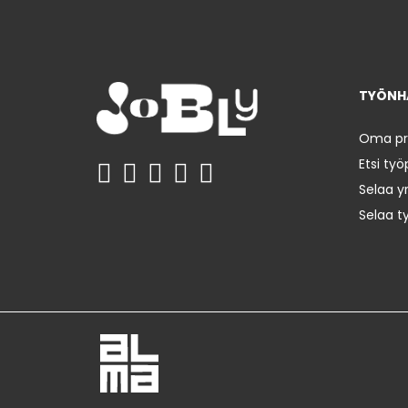
TYÖNHA
Oma prof
Etsi työ
Selaa yr
Selaa t