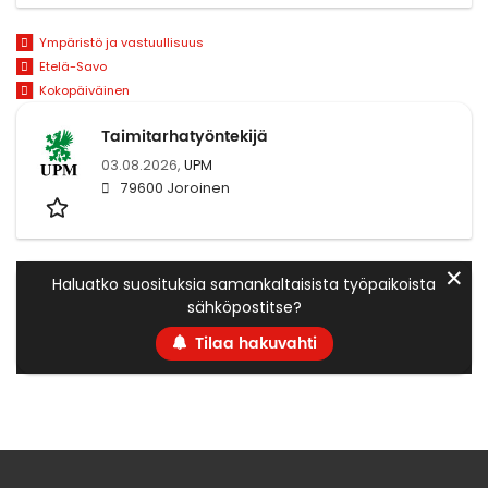
Ympäristö ja vastuullisuus
Etelä-Savo
Kokopäiväinen
Taimitarhatyöntekijä
03.08.2026,
UPM
79600 Joroinen
✕
Haluatko suosituksia samankaltaisista työpaikoista
sähköpostitse?
Tilaa hakuvahti