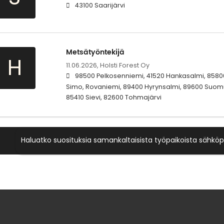
43100 Saarijärvi
Metsätyöntekijä
H
11.06.2026,
Holsti Forest Oy
98500 Pelkosenniemi, 41520 Hankasalmi, 85800
Simo, Rovaniemi, 89400 Hyrynsalmi, 89600 Suomu
85410 Sievi, 82600 Tohmajärvi
Haluatko suosituksia samankaltaisista työpaikoista sähköp