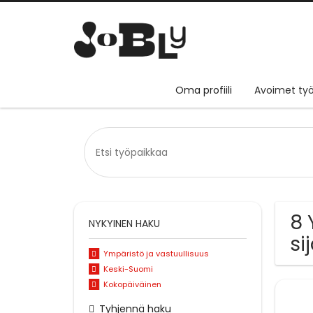
Oma profiili
Avoimet työ
8 
NYKYINEN HAKU
si
Ympäristö ja vastuullisuus
Keski-Suomi
Kokopäiväinen
Tyhjennä haku