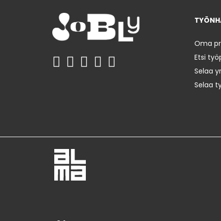
TYÖNHA
Oma prof
Etsi työ
Selaa yr
Selaa t