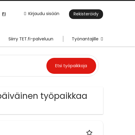
FI
Kirjaudu sisään
Rekisteröidy
Siirry TET.fi-palveluun
Työnantajille
päiväinen työpaikkaa