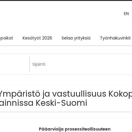
EN
paikat
Kesätyöt 2026
Selaa yrityksiä
Työnhakuvinkit
Ympäristö ja vastuullisuus Koko
jainnissa Keski-Suomi
Pääarvioija prosessiteollisuuteen