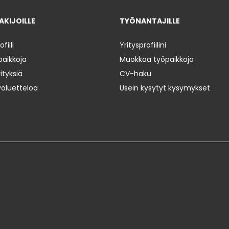
KIJOILLE
TYÖNANTAJILLE
iili
Yritysprofiilini
paikkoja
Muokkaa työpaikkoja
ityksiä
CV-haku
yöluetteloa
Usein kysytyt kysymykset