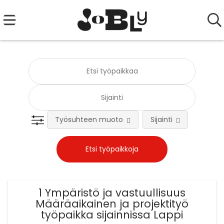
Työsuhteen muoto
Sijainti
Tehtä
1 Ympäristö ja vastuullisuus
Määräaikainen ja projektityö
työpaikka sijainnissa Lappi