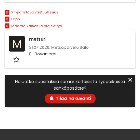
Ympäristö ja vastuullisuus
Lappi
Määräaikainen ja projektityö
metsuri
M
31.07.2026,
Metsäpalvelu Salo
Rovaniemi
✕
Haluatko suosituksia samankaltaisista työpaikoista
sähköpostitse?
Tilaa hakuvahti