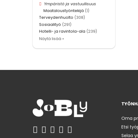
Ympäristö ja vastuullisuus
Maataloustyöntekijä
(1)
Terveydenhuolto
(308)
Sosiaalityö
(291)
Hotelli- ja ravintola-ala
(239)
Näytä lisää »
TYÖNHA
Oma prof
Etsi työ
Selaa yr