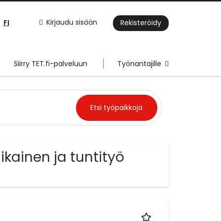
FI
Kirjaudu sisään
Rekisteröidy
Siirry TET.fi-palveluun
Työnantajille
ikainen ja tuntityö