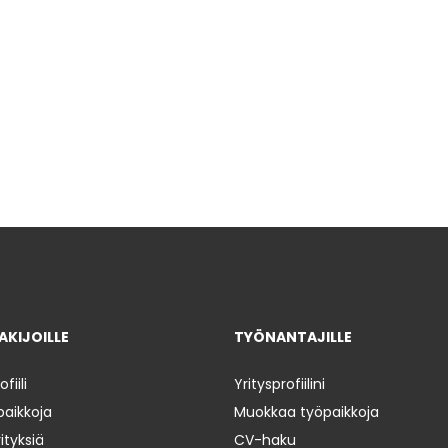
KIJOILLE
TYÖNANTAJILLE
iili
Yritysprofiilini
paikkoja
Muokkaa työpaikkoja
ityksiä
CV-haku