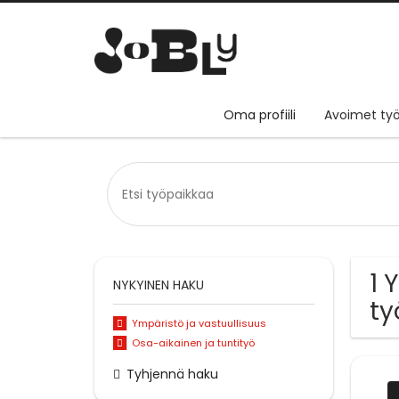
Oma profiili
Avoimet työ
1 
NYKYINEN HAKU
ty
Ympäristö ja vastuullisuus
Osa-aikainen ja tuntityö
Tyhjennä haku