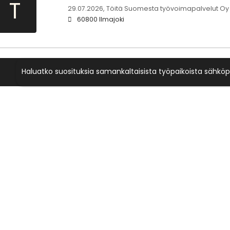
T
29.07.2026,
Töitä Suomesta työvoimapalvelut Oy
60800 Ilmajoki
Haluatko suosituksia samankaltaisista työpaikoista sähköp