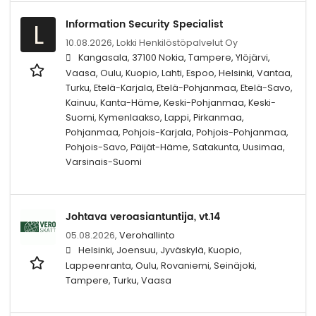
Information Security Specialist
L
10.08.2026,
Lokki Henkilöstöpalvelut Oy
Kangasala, 37100 Nokia, Tampere, Ylöjärvi,
Vaasa, Oulu, Kuopio, Lahti, Espoo, Helsinki, Vantaa,
Turku, Etelä-Karjala, Etelä-Pohjanmaa, Etelä-Savo,
Kainuu, Kanta-Häme, Keski-Pohjanmaa, Keski-
Suomi, Kymenlaakso, Lappi, Pirkanmaa,
Pohjanmaa, Pohjois-Karjala, Pohjois-Pohjanmaa,
Pohjois-Savo, Päijät-Häme, Satakunta, Uusimaa,
Varsinais-Suomi
Johtava veroasiantuntija, vt.14
05.08.2026,
Verohallinto
Helsinki, Joensuu, Jyväskylä, Kuopio,
Lappeenranta, Oulu, Rovaniemi, Seinäjoki,
Tampere, Turku, Vaasa