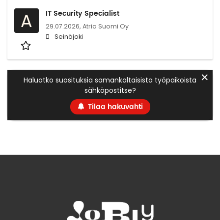
IT Security Specialist
A
29.07.2026,
Atria Suomi Oy
Seinäjoki
✕
Haluatko suosituksia samankaltaisista työpaikoista
sähköpostitse?
Tilaa hakuvahti