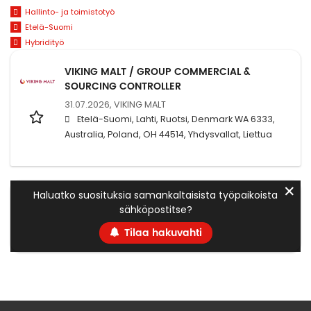
Hallinto- ja toimistotyö
Etelä-Suomi
Hybridityö
VIKING MALT / GROUP COMMERCIAL &
SOURCING CONTROLLER
31.07.2026,
VIKING MALT
Etelä-Suomi, Lahti, Ruotsi, Denmark WA 6333,
Australia, Poland, OH 44514, Yhdysvallat, Liettua
✕
Haluatko suosituksia samankaltaisista työpaikoista
sähköpostitse?
Tilaa hakuvahti