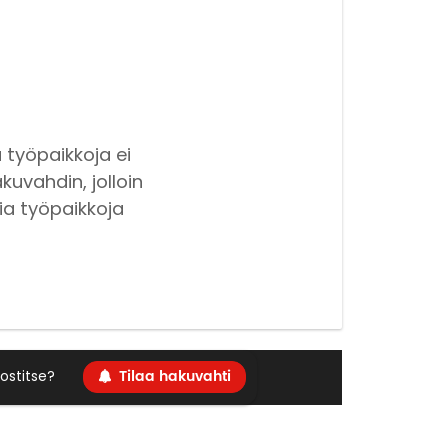
 työpaikkoja ei
kuvahdin, jolloin
ia työpaikkoja
Tilaa hakuvahti
ostitse?