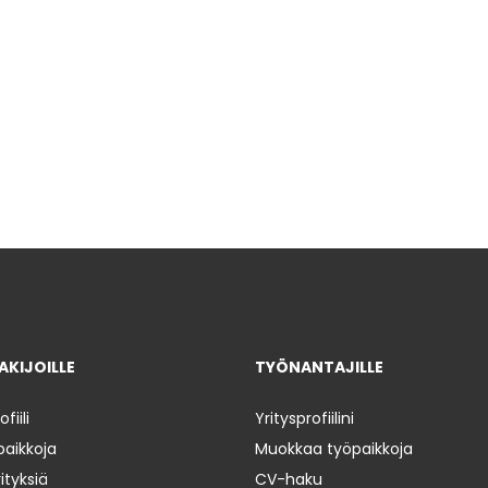
KIJOILLE
TYÖNANTAJILLE
iili
Yritysprofiilini
paikkoja
Muokkaa työpaikkoja
ityksiä
CV-haku