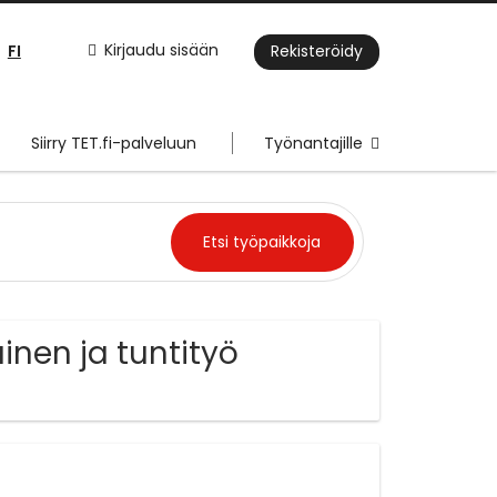
FI
Kirjaudu sisään
Rekisteröidy
Siirry TET.fi-palveluun
Työnantajille
inen ja tuntityö