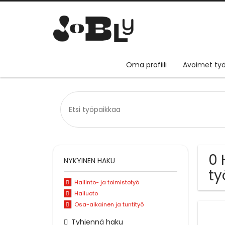
Oma profiili
Avoimet työ
0 
NYKYINEN HAKU
ty
Hallinto- ja toimistotyö
Hailuoto
Osa-aikainen ja tuntityö
Tyhjennä haku