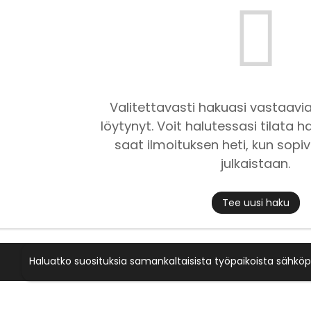
Valitettavasti hakuasi vastaavia
löytynyt. Voit halutessasi tilata ha
saat ilmoituksen heti, kun sopiv
julkaistaan.
Tee uusi haku
Haluatko suosituksia samankaltaisista työpaikoista sähköp