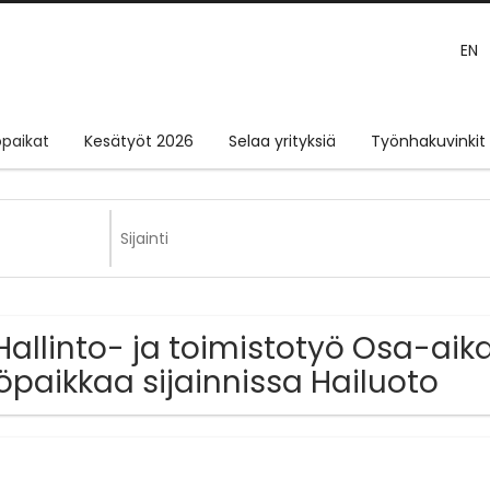
EN
paikat
Kesätyöt 2026
Selaa yrityksiä
Työnhakuvinkit
Hallinto- ja toimistotyö Osa-aika
öpaikkaa sijainnissa Hailuoto