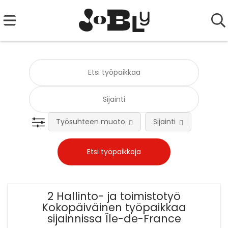
Työsuhteen muoto
Sijainti
Tehtä
2 Hallinto- ja toimistotyö
Kokopäiväinen työpaikkaa
sijainnissa Île-de-France