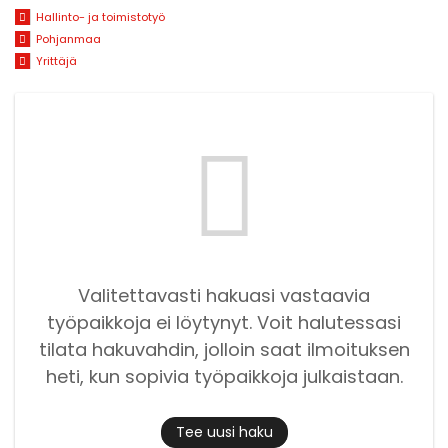
Hallinto- ja toimistotyö
Pohjanmaa
Yrittäjä
Valitettavasti hakuasi vastaavia
työpaikkoja ei löytynyt. Voit halutessasi
tilata hakuvahdin, jolloin saat ilmoituksen
heti, kun sopivia työpaikkoja julkaistaan.
Tee uusi haku