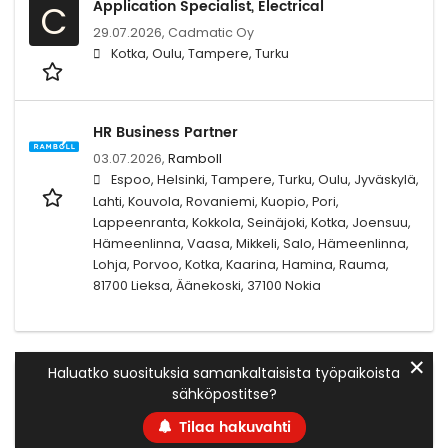
Application Specialist, Electrical
C
29.07.2026,
Cadmatic Oy
Kotka, Oulu, Tampere, Turku
HR Business Partner
03.07.2026,
Ramboll
Espoo, Helsinki, Tampere, Turku, Oulu, Jyväskylä,
Lahti, Kouvola, Rovaniemi, Kuopio, Pori,
Lappeenranta, Kokkola, Seinäjoki, Kotka, Joensuu,
Hämeenlinna, Vaasa, Mikkeli, Salo, Hämeenlinna,
Lohja, Porvoo, Kotka, Kaarina, Hamina, Rauma,
81700 Lieksa, Äänekoski, 37100 Nokia
✕
Haluatko suosituksia samankaltaisista työpaikoista
sähköpostitse?
Tilaa hakuvahti