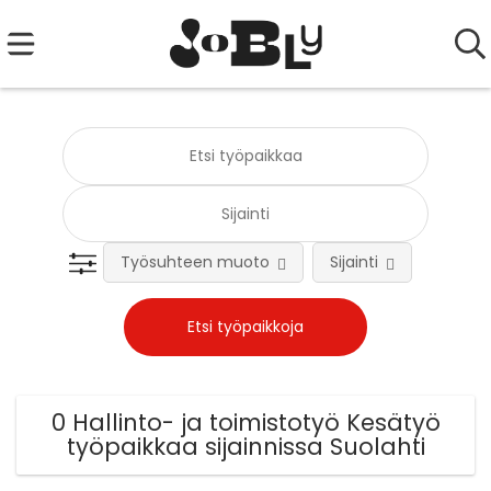
Työsuhteen muoto
Sijainti
Tehtä
0 Hallinto- ja toimistotyö Kesätyö
työpaikkaa sijainnissa Suolahti