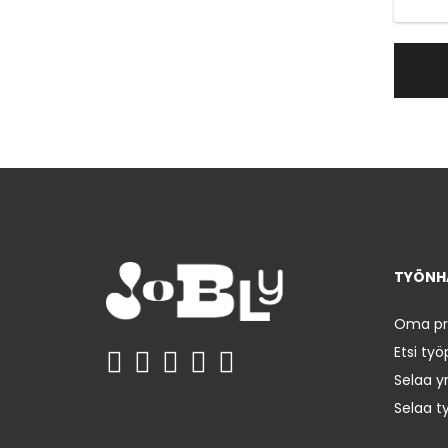
TYÖNHA
Oma prof
Etsi työ
Selaa yr
Selaa t