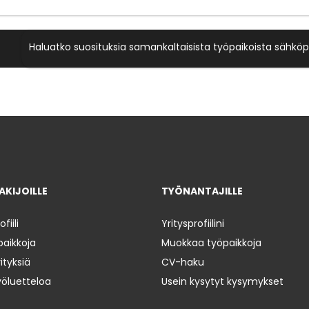
Haluatko suosituksia samankaltaisista työpaikoista sähköp
KIJOILLE
TYÖNANTAJILLE
iili
Yritysprofiilini
paikkoja
Muokkaa työpaikkoja
ityksiä
CV-haku
yöluetteloa
Usein kysytyt kysymykset