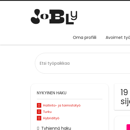
Oma profiili
Avoimet työ
19
NYKYINEN HAKU
si
Hallinto- ja toimistotyö
Turku
Hybridityö
Tyhjennä haku