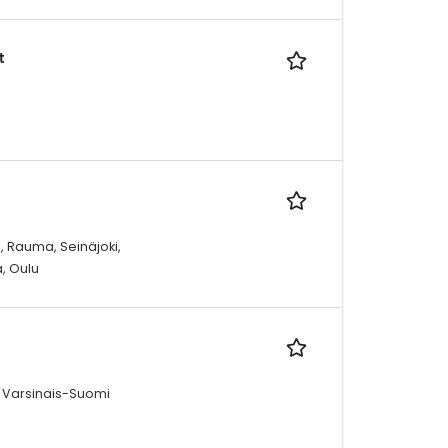
t
i, Rauma, Seinäjoki,
a, Oulu
, Varsinais-Suomi