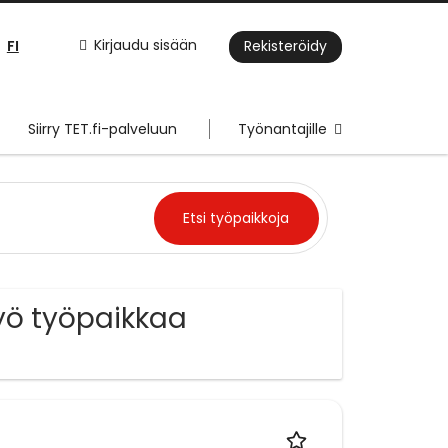
FI
Kirjaudu sisään
Rekisteröidy
Siirry TET.fi-palveluun
Työnantajille
työ työpaikkaa