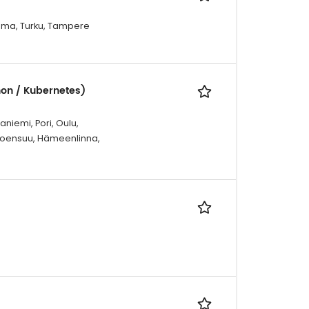
Rauma, Turku, Tampere
hon / Kubernetes)
niemi, Pori, Oulu,
 Joensuu, Hämeenlinna,