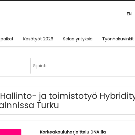
EN
paikat
Kesätyöt 2026
Selaa yrityksiä
Työnhakuvinkit
 Hallinto- ja toimistotyö Hybridi
jainnissa Turku
Korkeakouluharjoittelu DNA:lla