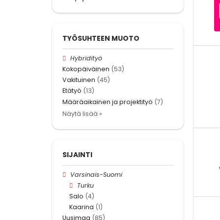
TYÖSUHTEEN MUOTO
Hybridityö
Kokopäiväinen
(53)
Vakituinen
(45)
Etätyö
(13)
Määräaikainen ja projektityö
(7)
Näytä lisää »
SIJAINTI
Varsinais-Suomi
Turku
Salo
(4)
Kaarina
(1)
Uusimaa
(85)