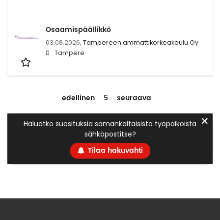
Osaamispäällikkö
03.08.2026,
Tampereen ammattikorkeakoulu Oy
Tampere
edellinen
5
seuraava
✕
Haluatko suosituksia samankaltaisista työpaikoista
sähköpostitse?
Tilaa hakuvahti