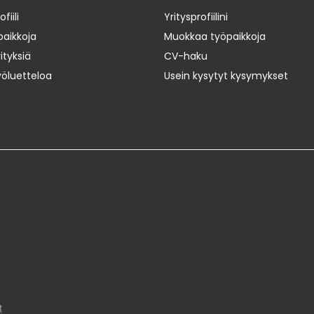
iili
Yritysprofiilini
paikkoja
Muokkaa työpaikkoja
ityksiä
CV-haku
yöluetteloa
Usein kysytyt kysymykset