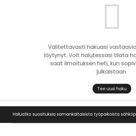
Valitettavasti hakuasi vastaavia
löytynyt. Voit halutessasi tilata ha
saat ilmoituksen heti, kun sopiv
julkaistaan.
Tee uusi haku
Haluatko suosituksia samankaltaisista työpaikoista sähköp