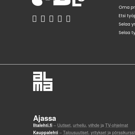
Oma prof
Etsi työ
Selaa yr
Selaa t