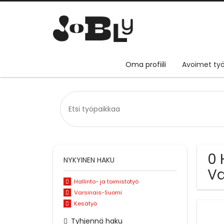
Oma profiili
Avoimet työ
0 
NYKYINEN HAKU
Va
Hallinto- ja toimistotyö
Varsinais-Suomi
Kesätyö
Tyhjennä haku