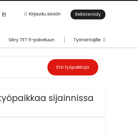
FI
Kirjaudu sisään
Rekisteröidy
Siirry TET.fi-palveluun
Työnantajille
 työpaikkaa sijainnissa