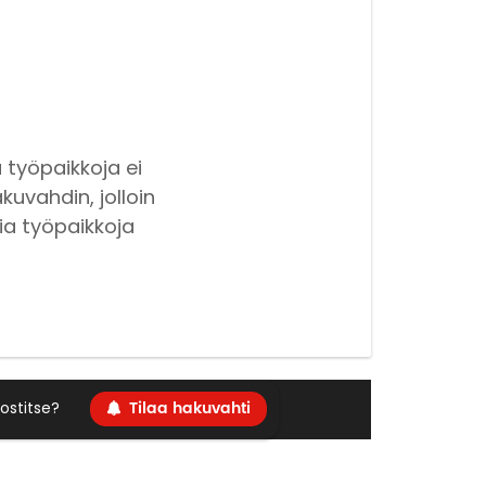
 työpaikkoja ei
kuvahdin, jolloin
ia työpaikkoja
Tilaa hakuvahti
ostitse?