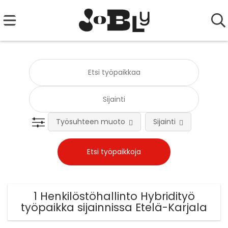
Työsuhteen muoto
Sijainti
Tehtä
1 Henkilöstöhallinto Hybridityö
työpaikka sijainnissa Etelä-Karjala