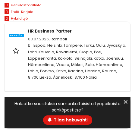
Henkilöstöhallinto
Etelä-Karjala
Hybridityö
HR Business Partner
03.07.2026,
Ramboll
Espoo, Helsinki, Tampere, Turku, Oulu, Jyväskylä,
Lahti, Kouvola, Rovaniemi, Kuopio, Pori,
Lappeenranta, Kokkola, Seinäjoki, Kotka, Joensuu,
Hämeenlinna, Vaasa, Mikkeli, Salo, Hämeenlinna,
Lohja, Porvoo, Kotka, Kaarina, Hamina, Rauma,
81700 Lieksa, Äänekoski, 37100 Nokia
✕
Haluatko suosituksia samankaltaisista työpaikoista
sähköpostitse?
Tilaa hakuvahti